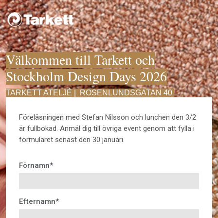
Välkommen till Tarkett och
Stockholm Design Days 2026
TARKETT ATELJÉ | ROSENLUNDSGATAN 40
Föreläsningen med Stefan Nilsson och lunchen den 3/2
är fullbokad. Anmäl dig till övriga event genom att fylla i
formuläret senast den 30 januari.
Förnamn
*
Efternamn
*